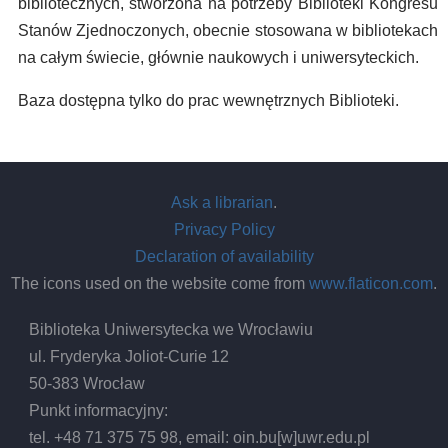
bibliotecznych, stworzona na potrzeby Biblioteki Kongresu
Stanów Zjednoczonych, obecnie stosowana w bibliotekach
na całym świecie, głównie naukowych i uniwersyteckich.
Baza dostępna tylko do prac wewnętrznych Biblioteki.
Ask a librarian
.
Privacy Policy
Declaration of availability
The icons used on the website come from
www.flaticon.com
.
Biblioteka Uniwersytecka we Wrocławiu
ul. Fryderyka Joliot-Curie 12
50-383 Wrocław
Punkt informacyjny:
tel. +48 71 375 75 98, email:
oin.bu
[w]
uwr.edu.pl