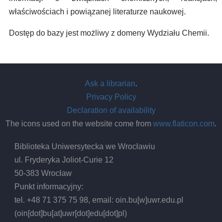
właściwościach i powiązanej literaturze naukowej.
Dostęp do bazy jest możliwy z domeny Wydziału Chemii.
Ask a librarian
.
Privacy Policy
Declaration of availability
The icons used on the website come from
www.flaticon.com
.
Biblioteka Uniwersytecka we Wrocławiu
ul. Fryderyka Joliot-Curie 12
50-383 Wrocław
Punkt informacyjny:
tel. +48 71 375 75 98, email:
oin.bu
[w]
uwr.edu.pl
(oin[dot]bu[at]uwr[dot]edu[dot]pl)