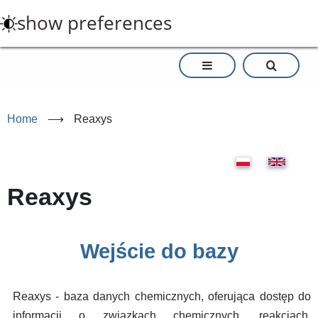
Skip
show preferences
to
main
content
Home
⟶
Reaxys
Reaxys
Wejście do bazy
Reaxys - baza danych chemicznych, oferująca dostęp do
informacji o związkach chemicznych, reakcjach,