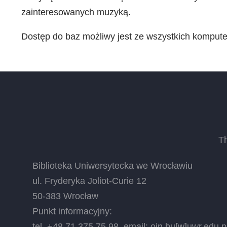
zainteresowanych muzyką.
Dostęp do baz możliwy jest ze wszystkich komput
T
Biblioteka Uniwersytecka we Wrocławiu
ul. Fryderyka Joliot-Curie 12
50-383 Wrocław
Punkt informacyjny:
tel. +48 71 375 75 98, email:
oin.bu
[w]
uwr.edu.p