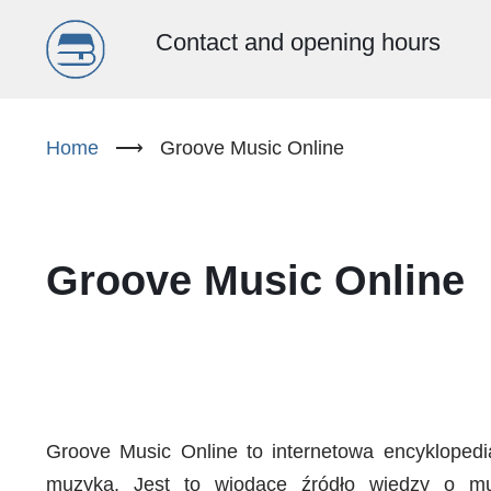
Menu
Contact and opening hours
główne
Skip
to
Home
⟶
Groove Music Online
(EN)
main
content
Groove Music Online
Groove Music Online to internetowa encykloped
muzyką. Jest to wiodące źródło wiedzy o muzy