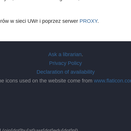
erów w sieci UWr i poprzez serwer
PROXY
.
Ask a librarian
.
Privacy Policy
Declaration of availability
he icons used on the website come from
www.flaticon.c
l
(oin[dot]bu[at]uwr[dot]edu[dot]pl)