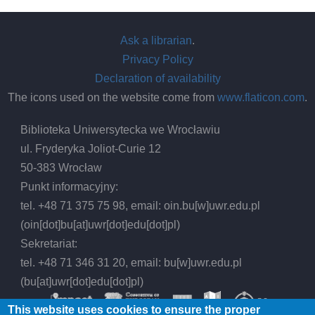
Ask a librarian
.
Privacy Policy
Declaration of availability
The icons used on the website come from
www.flaticon.com
.
Biblioteka Uniwersytecka we Wrocławiu
ul. Fryderyka Joliot-Curie 12
50-383 Wrocław
Punkt informacyjny:
tel. +48 71 375 75 98, email:
oin.bu
[w]
uwr.edu.pl
(oin[dot]bu[at]uwr[dot]edu[dot]pl)
Sekretariat:
tel. +48 71 346 31 20, email:
bu
[w]
uwr.edu.pl
(bu[at]uwr[dot]edu[dot]pl)
This website uses cookies to ensure the proper