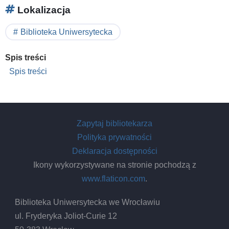
Lokalizacja
Biblioteka Uniwersytecka
Spis treści
Spis treści
Zapytaj bibliotekarza
Polityka prywatności
Deklaracja dostępności
Ikony wykorzystywane na stronie pochodzą z
www.flaticon.com
.
Biblioteka Uniwersytecka we Wrocławiu
ul. Fryderyka Joliot-Curie 12