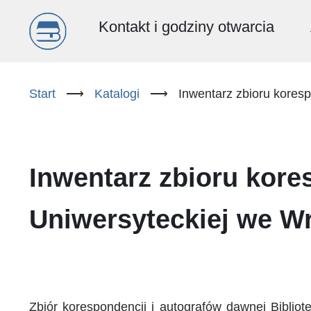
Menu
Kontakt i godziny otwarcia
główne
Przejdź
do
Start
⟶
Katalogi
⟶
Inwentarz zbioru koresp
(PL)
treści
Inwentarz zbioru kore
Uniwersyteckiej we W
Zbiór korespondencji i autografów dawnej Bibliot