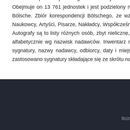
Obejmuje on 13 761 jednostek i jest podzielony n
Bölsche. Zbiór korespondencji Bölschego, ze wz
Naukowcy, Artyści, Pisarze, Nakładcy, Współcześ
Autografy są to listy różnych osób, zbyt nielicz
alfabetycznie wg nazwisk nadawców. Inwentarz 
sygnatury, nazwy nadawcy, odbiorcy, daty i miej
zastosowano sygnatury składające się ze skrótu na
Iko