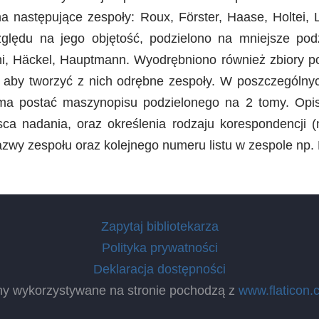
a następujące zespoły: Roux, Förster, Haase, Holtei,
ględu na jego objętość, podzielono na mniejsze podz
ni, Häckel, Hauptmann. Wyodrębniono również zbiory p
ne, aby tworzyć z nich odrębne zespoły. W poszczegól
ma postać maszynopisu podzielonego na 2 tomy. Opis 
sca nadania, oraz określenia rodzaju korespondencji (
zwy zespołu oraz kolejnego numeru listu w zespole np. B
Zapytaj bibliotekarza
Polityka prywatności
Deklaracja dostępności
ny wykorzystywane na stronie pochodzą z
www.flaticon.