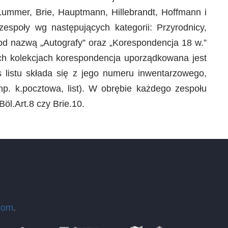
 Lummer, Brie, Hauptmann, Hillebrandt, Hoffmann i
espoły wg następujących kategorii: Przyrodnicy,
od nazwą „Autografy” oraz „Korespondencja 18 w.”
nych kolekcjach korespondencja uporządkowana jest
listu składa się z jego numeru inwentarzowego,
np. k.pocztowa, list). W obrębie każdego zespołu
öl.Art.8 czy Brie.10.
com
.