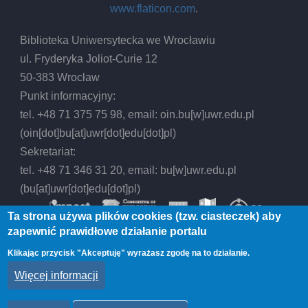
www.flaticon.com
.
Biblioteka Uniwersytecka we Wrocławiu
ul. Fryderyka Joliot-Curie 12
50-383 Wrocław
Punkt informacyjny:
tel. +48 71 375 75 98, email:
oin.bu
[w]
uwr.edu.pl
(oin[dot]bu[at]uwr[dot]edu[dot]pl)
Sekretariat:
tel. +48 71 346 31 20, email:
bu
[w]
uwr.edu.pl
(bu[at]uwr[dot]edu[dot]pl)
Ta strona używa plików cookies (tzw. ciasteczek) aby
zapewnić prawidłowe działanie portalu
Klikając przycisk "Akceptuję" wyrażasz zgodę na to działanie.
© 2026 Biblioteka Uniwersytecka we Wrocławiu,
Więcej informacji
All rights reserved.