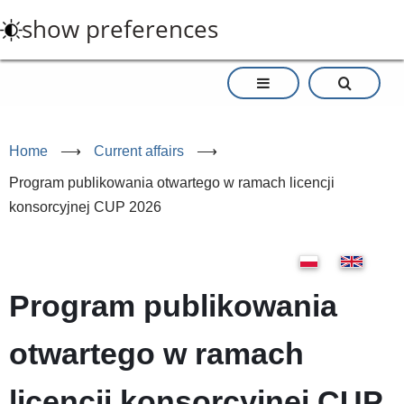
Skip
show preferences
to
main
content
Home
⟶
Current affairs
⟶
Program publikowania otwartego w ramach licencji
konsorcyjnej CUP 2026
Program publikowania
otwartego w ramach
licencji konsorcyjnej CUP