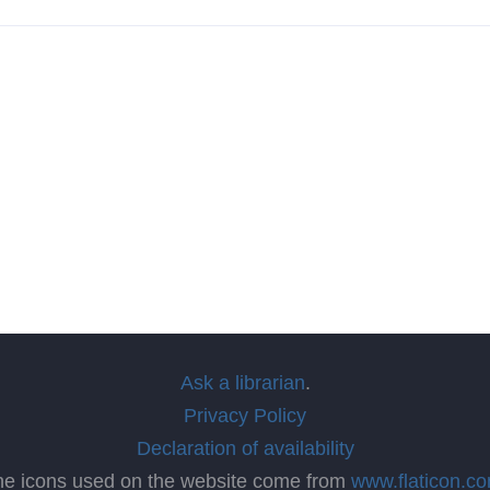
Ask a librarian
.
Privacy Policy
Declaration of availability
he icons used on the website come from
www.flaticon.c