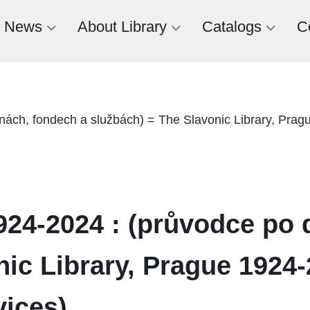
News
About Library
Catalogs
C
ch, fondech a službách) = The Slavonic Library, Prague 
24-2024 : (průvodce po 
ic Library, Prague 1924-2
vices)