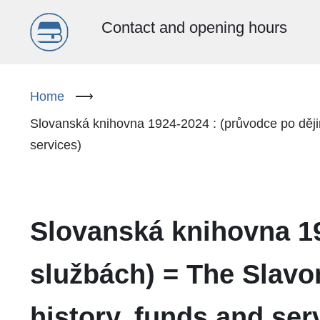
Menu
Contact and opening hours
główne
Skip
to
Home
⟶
(EN)
main
Slovanská knihovna 1924-2024 : (průvodce po dějiná
content
services)
Slovanská knihovna 19
službách) = The Slavon
history, funds and ser