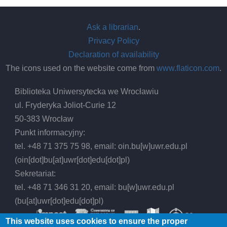
Ask a librarian
.
Privacy Policy
Declaration of availability
The icons used on the website come from
www.flaticon.com
.
Biblioteka Uniwersytecka we Wrocławiu
ul. Fryderyka Joliot-Curie 12
50-383 Wrocław
Punkt informacyjny:
tel. +48 71 375 75 98, email:
oin.bu
[w]
uwr.edu.pl
(oin[dot]bu[at]uwr[dot]edu[dot]pl)
Sekretariat:
tel. +48 71 346 31 20, email:
bu
[w]
uwr.edu.pl
(bu[at]uwr[dot]edu[dot]pl)
This website uses cookies to ensure the proper