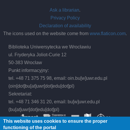
Ask a librarian
.
Privacy Policy
Declaration of availability
The icons used on the website come from
www.flaticon.com
.
Biblioteka Uniwersytecka we Wrocławiu
ul. Fryderyka Joliot-Curie 12
50-383 Wrocław
Punkt informacyjny:
tel. +48 71 375 75 98, email:
oin.bu
[w]
uwr.edu.pl
(oin[dot]bu[at]uwr[dot]edu[dot]pl)
Sekretariat:
tel. +48 71 346 31 20, email:
bu
[w]
uwr.edu.pl
(bu[at]uwr[dot]edu[dot]pl)
This website uses cookies to ensure the proper
functioning of the portal