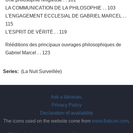
LA COMMUNICATION DE LA PHILOSOPHIE . . 103
L'ENGAGEMENT ECCLESIAL DE GABRIEL MARCEL . .
115
L'ESPRIT DE VÉRITÉ . . 119
Rééditions des principaux ouvrages philosophiques de
Gabriel Marcel . . 123
Series
(La Nuit Surveillée)
Ask a librarian
.
Privacy Policy
Declaration of availability
The icons used on the website come from
www.flaticon.com
.