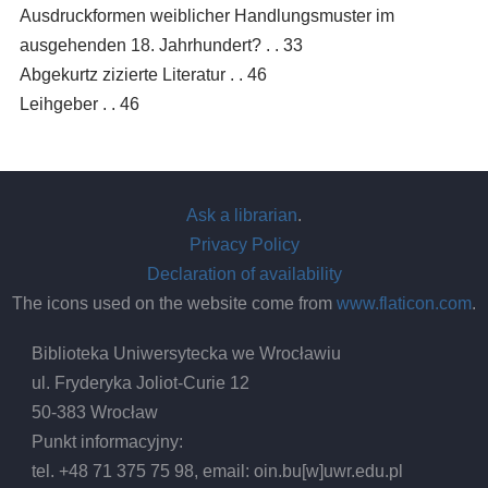
Ausdruckformen weiblicher Handlungsmuster im
ausgehenden 18. Jahrhundert? . . 33
Abgekurtz zizierte Literatur . . 46
Leihgeber . . 46
Ask a librarian
.
Privacy Policy
Declaration of availability
The icons used on the website come from
www.flaticon.com
.
Biblioteka Uniwersytecka we Wrocławiu
ul. Fryderyka Joliot-Curie 12
50-383 Wrocław
Punkt informacyjny:
tel. +48 71 375 75 98, email:
oin.bu
[w]
uwr.edu.pl