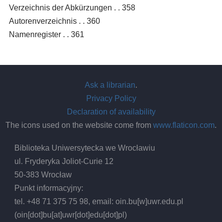
Verzeichnis der Abkürzungen . . 358
Autorenverzeichnis . . 360
Namenregister . . 361
Ask a librarian
.
Privacy Policy
Declaration of availability
The icons used on the website come from
www.flaticon.com
.
Biblioteka Uniwersytecka we Wrocławiu
ul. Fryderyka Joliot-Curie 12
50-383 Wrocław
Punkt informacyjny:
tel. +48 71 375 75 98, email:
oin.bu
[w]
uwr.edu.pl
(oin[dot]bu[at]uwr[dot]edu[dot]pl)