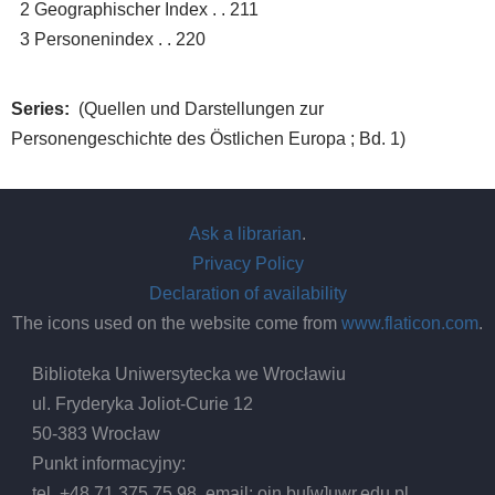
2 Geographischer Index . . 211
3 Personenindex . . 220
Series
(Quellen und Darstellungen zur
Personengeschichte des Östlichen Europa ; Bd. 1)
Ask a librarian
.
Privacy Policy
Declaration of availability
The icons used on the website come from
www.flaticon.com
.
Biblioteka Uniwersytecka we Wrocławiu
ul. Fryderyka Joliot-Curie 12
50-383 Wrocław
Punkt informacyjny:
tel. +48 71 375 75 98, email:
oin.bu
[w]
uwr.edu.pl