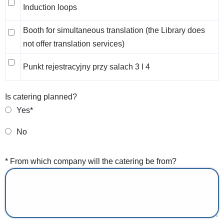
Induction
Induction loops
loops
Booth for simultaneous translation (the Library does
Booth
not offer translation services)
for
simultaneous
Punkt
Punkt rejestracyjny przy salach 3 I 4
translation
rejestracyjny
(the
przy
Is catering planned?
Library
salach
Yes*
does
3
not
I
No
offer
4
translation
* From which company will the catering be from?
services)