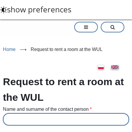
Skip
show preferences
to
main
content
Home
⟶
Request to rent a room at the WUL
Request to rent a room at
the WUL
Name and surname of the contact person