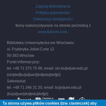
Zapytaj bibliotekarza
Polityka prywatności
Deklaracja dostępności
Ikony wykorzystywane na stronie pochodzą z
www.flaticon.com
.
Biblioteka Uniwersytecka we Wrocławiu
ul. Fryderyka Joliot-Curie 12
50-383 Wrocław
Punkt informacyjny:
tel. +48 71 375 75 98, email:
oin.bu
[w]
uwr.edu.pl
(oin[dot]bu[at]uwr[dot]edu[dot]pl)
Sekretariat:
tel. +48 71 346 31 20, email:
bu
[w]
uwr.edu.pl
(bu[at]uwr[dot]edu[dot]pl)
Ta strona używa plików cookies (tzw. ciasteczek) aby