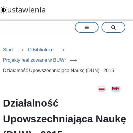
Przejdź
ustawienia
do
treści
Start
⟶
O Bibliotece
⟶
Projekty realizowane w BUWr
⟶
Działalność Upowszechniająca Naukę (DUN) - 2015
Działalność
Upowszechniająca Naukę