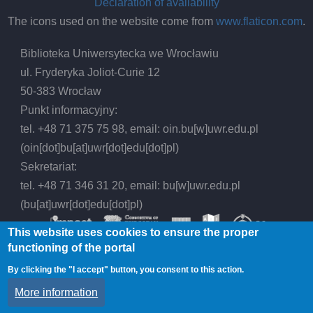
Declaration of availability
The icons used on the website come from
www.flaticon.com
.
Biblioteka Uniwersytecka we Wrocławiu
ul. Fryderyka Joliot-Curie 12
50-383 Wrocław
Punkt informacyjny:
tel. +48 71 375 75 98, email:
oin.bu
[w]
uwr.edu.pl
(oin[dot]bu[at]uwr[dot]edu[dot]pl)
Sekretariat:
tel. +48 71 346 31 20, email:
bu
[w]
uwr.edu.pl
(bu[at]uwr[dot]edu[dot]pl)
This website uses cookies to ensure the proper
functioning of the portal
By clicking the "I accept" button, you consent to this action.
© 2026 Wrocław University Library, All rights
More information
reserved.