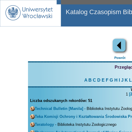
Katalog Czasopism Bibl
Powrót
Przegląd
A
B
C
D
E
F
G
H
I
J
K
L
1
[2
Liczba odszukanych rekordów:
51
Technical Bulletin [Manila]
- Biblioteka Instytutu Zoolo
Teka Komisji Ochrony i Kształtowania Środowiska P
Teratology
- Biblioteka Instytutu Zoologicznego