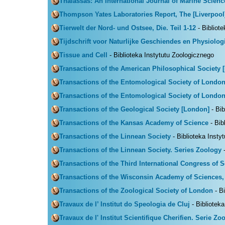
Thalassas: An International Journal of Marine Scienc
Thompson Yates Laboratories Report, The [Liverpool
Tierwelt der Nord- und Ostsee, Die. Teil 1-12
- Bibliot
Tijdschrift voor Naturlijke Geschiendes en Physiolo
Tissue and Cell
- Biblioteka Instytutu Zoologicznego
Transactions of the American Philosophical Society [
Transactions of the Entomological Society of London
Transactions of the Entomological Society of London
Transactions of the Geological Society [London]
- Bib
Transactions of the Kansas Academy of Science
- Bib
Transactions of the Linnean Society
- Biblioteka Insty
Transactions of the Linnean Society. Series Zoology
-
Transactions of the Third International Congress of 
Transactions of the Wisconsin Academy of Sciences, 
Transactions of the Zoological Society of London
- Bi
Travaux de l’ Institut do Speologia de Cluj
- Bibliotek
Travaux de l' Institut Scientifique Cherifien. Serie Zo