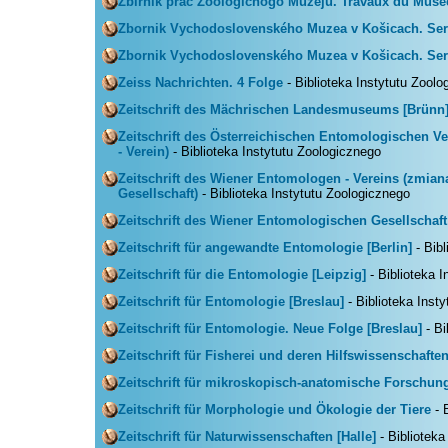
Zbirnik prac Zoologicnogo Muzeju. Travaux du Muse
Zbornik Vychodoslovenského Muzea v Košicach. Ser
Zbornik Vychodoslovenského Muzea v Košicach. Ser
Zeiss Nachrichten. 4 Folge
- Biblioteka Instytutu Zoolo
Zeitschrift des Mächrischen Landesmuseums [Brünn
Zeitschrift des Österreichischen Entomologischen Ve
- Verein)
- Biblioteka Instytutu Zoologicznego
Zeitschrift des Wiener Entomologen - Vereins (zmiana
Gesellschaft)
- Biblioteka Instytutu Zoologicznego
Zeitschrift des Wiener Entomologischen Gesellschaft
Zeitschrift für angewandte Entomologie [Berlin]
- Bibl
Zeitschrift für die Entomologie [Leipzig]
- Biblioteka 
Zeitschrift für Entomologie [Breslau]
- Biblioteka Inst
Zeitschrift für Entomologie. Neue Folge [Breslau]
- Bi
Zeitschrift für Fisherei und deren Hilfswissenschaften
Zeitschrift für mikroskopisch-anatomische Forschun
Zeitschrift für Morphologie und Ökologie der Tiere
- 
Zeitschrift für Naturwissenschaften [Halle]
- Biblioteka