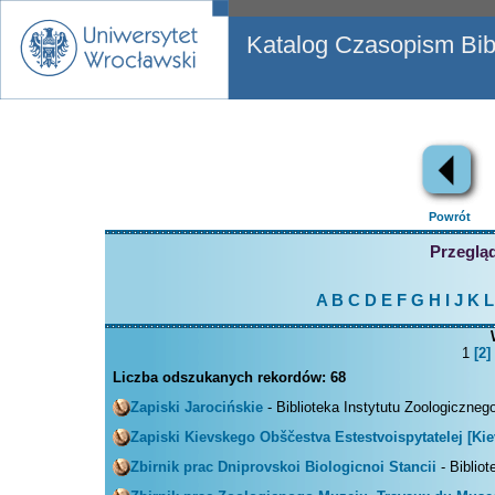
Katalog Czasopism Bibl
Powrót
Przegląd
A
B
C
D
E
F
G
H
I
J
K
L
1
[2]
Liczba odszukanych rekordów:
68
Zapiski Jarocińskie
- Biblioteka Instytutu Zoologiczneg
Zapiski Kievskego Obščestva Estestvoispytatelej [Kie
Zbirnik prac Dniprovskoi Biologicnoi Stancii
- Bibliot