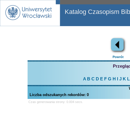
Katalog Czasopism Bibl
Powrót
Przegląd
A
B
C
D
E
F
G
H
I
J
K
L
Liczba odszukanych rekordów:
0
Czas generowania strony: 0.004 secs.