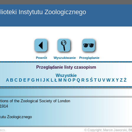
ioteki Instytutu Zoologicznego
Powrót
Wyszukiwanie
Przeglądanie
Przeglądanie listy czasopism
Wszystkie
A
B
C
D
E
F
G
H
I
J
K
L
Ł
M
N
O
P
Q
R
S
Ś
T
U
V
W
X
Y
Z
Ż
tions of the Zoological Society of London
 1914
ytutu Zoologicznego
ecs.
© Copyright: Marcin Jaworski, B