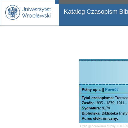
Katalog Czasopism Bibl
Pełny opis ||
Powrót
Tytuł czasopisma:
Transac
Zasób:
1835 - 1879; 1911 -
Sygnatura:
9179
Biblioteka:
Biblioteka Inst
Adres elektroniczny:
Czas generowania strony: 0.005 s