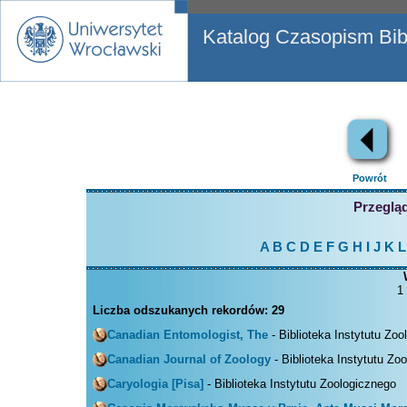
Katalog Czasopism Bibl
Powrót
Przegląd
A
B
C
D
E
F
G
H
I
J
K
L
1
Liczba odszukanych rekordów:
29
Canadian Entomologist, The
- Biblioteka Instytutu Zo
Canadian Journal of Zoology
- Biblioteka Instytutu Zo
Caryologia [Pisa]
- Biblioteka Instytutu Zoologicznego