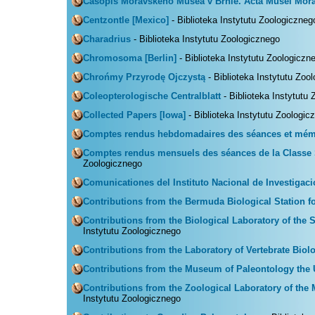
Casopis Moravskeho Musea v Brnie. Acta Musei Mor
Centzontle [Mexico]
- Biblioteka Instytutu Zoologiczneg
Charadrius
- Biblioteka Instytutu Zoologicznego
Chromosoma [Berlin]
- Biblioteka Instytutu Zoologiczn
Chrońmy Przyrodę Ojczystą
- Biblioteka Instytutu Zoo
Coleopterologische Centralblatt
- Biblioteka Instytutu
Collected Papers [Iowa]
- Biblioteka Instytutu Zoologic
Comptes rendus hebdomadaires des séances et mémoi
Comptes rendus mensuels des séances de la Classe 
Zoologicznego
Comunicationes del Instituto Nacional de Investigaci
Contributions from the Bermuda Biological Station f
Contributions from the Biological Laboratory of the 
Instytutu Zoologicznego
Contributions from the Laboratory of Vertebrate Biol
Contributions from the Museum of Paleontology the 
Contributions from the Zoological Laboratory of th
Instytutu Zoologicznego