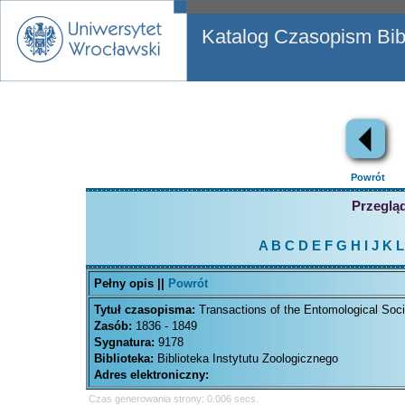
Katalog Czasopism Bibl
Powrót
Przegląd
A
B
C
D
E
F
G
H
I
J
K
L
Pełny opis ||
Powrót
Tytuł czasopisma:
Transactions of the Entomological Soc
Zasób:
1836 - 1849
Sygnatura:
9178
Biblioteka:
Biblioteka Instytutu Zoologicznego
Adres elektroniczny:
Czas generowania strony: 0.006 secs.