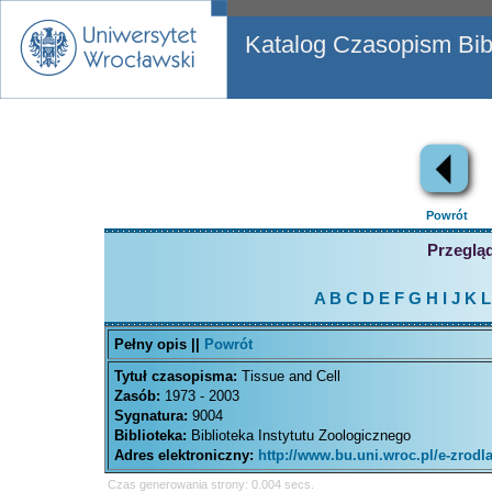
Katalog Czasopism Bibl
Powrót
Przegląd
A
B
C
D
E
F
G
H
I
J
K
L
Pełny opis ||
Powrót
Tytuł czasopisma:
Tissue and Cell
Zasób:
1973 - 2003
Sygnatura:
9004
Biblioteka:
Biblioteka Instytutu Zoologicznego
Adres elektroniczny:
http://www.bu.uni.wroc.pl/e-zrod
Czas generowania strony: 0.004 secs.