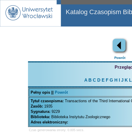
Katalog Czasopism Bibl
Powrót
Przegląd
A
B
C
D
E
F
G
H
I
J
K
L
Pełny opis ||
Powrót
Tytuł czasopisma:
Transactions of the Third International
Zasób:
1935
Sygnatura:
9229
Biblioteka:
Biblioteka Instytutu Zoologicznego
Adres elektroniczny:
Czas generowania strony: 0.005 secs.