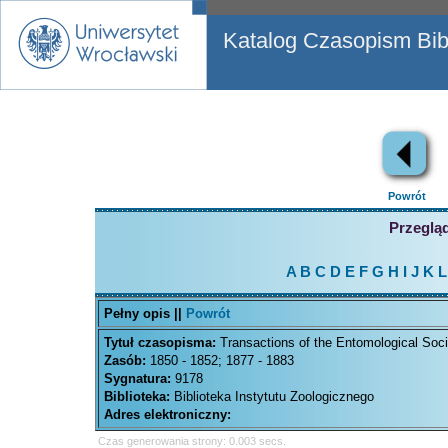
Katalog Czasopism Bibl
Powrót
Przegląd
A
B
C
D
E
F
G
H
I
J
K
L
Pełny opis ||
Powrót
Tytuł czasopisma:
Transactions of the Entomological Soc
Zasób:
1850 - 1852; 1877 - 1883
Sygnatura:
9178
Biblioteka:
Biblioteka Instytutu Zoologicznego
Adres elektroniczny:
Czas generowania strony: 0.003 secs.