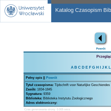
Katalog Czasopism Bibl
Powrót
Przegląd
A
B
C
D
E
F
G
H
I
J
K
L
Pełny opis ||
Powrót
Tytuł czasopisma:
Tijdschrift voor Naturlijke Geschiende
Zasób:
1834-1845
Sygnatura:
9359
Biblioteka:
Biblioteka Instytutu Zoologicznego
Adres elektroniczny:
Czas generowania strony: 0.005 secs.