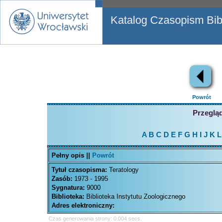
Katalog Czasopism Bibl
Powrót
Przegląd
A
B
C
D
E
F
G
H
I
J
K
L
Pełny opis ||
Powrót
Tytuł czasopisma:
Teratology
Zasób:
1973 - 1995
Sygnatura:
9000
Biblioteka:
Biblioteka Instytutu Zoologicznego
Adres elektroniczny:
Czas generowania strony: 0.004 secs.