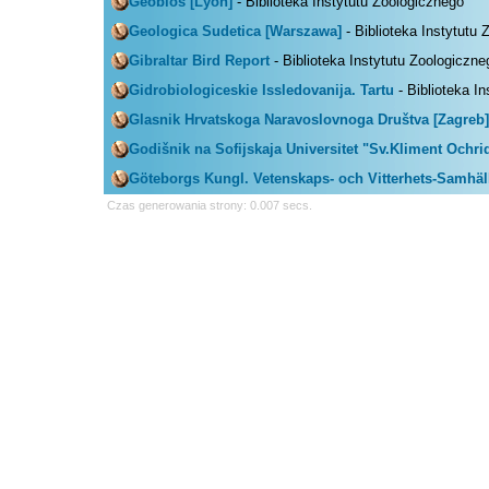
Geobios [Lyon]
- Biblioteka Instytutu Zoologicznego
Geologica Sudetica [Warszawa]
- Biblioteka Instytutu
Gibraltar Bird Report
- Biblioteka Instytutu Zoologiczne
Gidrobiologiceskie Issledovanija. Tartu
- Biblioteka I
Glasnik Hrvatskoga Naravoslovnoga Društva [Zagreb]
Godišnik na Sofijskaja Universitet "Sv.Kliment Ochri
Göteborgs Kungl. Vetenskaps- och Vitterhets-Samhäl
Czas generowania strony: 0.007 secs.