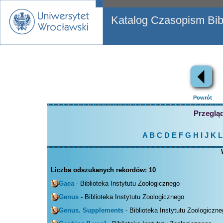
Katalog Czasopism Bibl
Powrót
Przegląd
A
B
C
D
E
F
G
H
I
J
K
L
Liczba odszukanych rekordów:
10
Gaea
- Biblioteka Instytutu Zoologicznego
Genus
- Biblioteka Instytutu Zoologicznego
Genus. Supplements
- Biblioteka Instytutu Zoologiczn