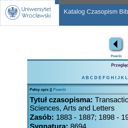
Katalog Czasopism Bibl
Powrót
Przegląd
A
B
C
D
E
F
G
H
I
J
K
L
Pełny opis ||
Powrót
Tytuł czasopisma:
Transacti
Sciences, Arts and Letters
Zasób:
1883 - 1887; 1898 - 1
Sygnatura:
8694