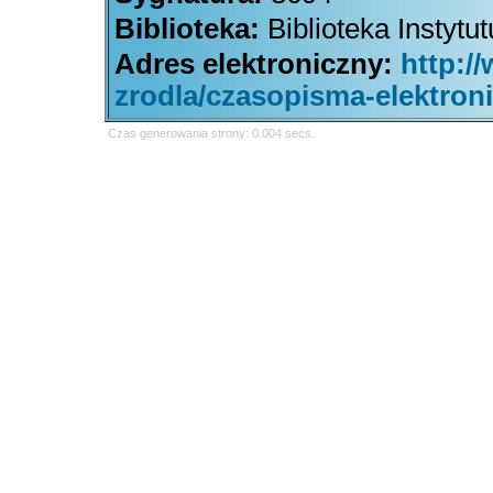
Biblioteka:
Biblioteka Instytu
Adres elektroniczny:
http:/
zrodla/czasopisma-elektron
Czas generowania strony: 0.004 secs.