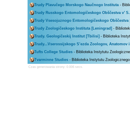
Trudy Plavučego Morskogo Naučnogo Instituta
- Bibl
Trudy Russkogo Entomologičeskogo Obščestva v’ S.
Trudy Vsesojuznogo Entomologičeskogo Obščestva 
Trudy Zoologičeskogo Instituta [Leningrad]
- Bibliote
Trudy. Geologičeskij Institut [Tbilisi]
- Biblioteka Inst
Trudy...Vserossijskogo S’ezda Zoologov, Anatomov i
Tufts College Studies
- Biblioteka Instytutu Zoologiczn
Tvarminne Studies
- Biblioteka Instytutu Zoologicznego
Czas generowania strony: 0.006 secs.