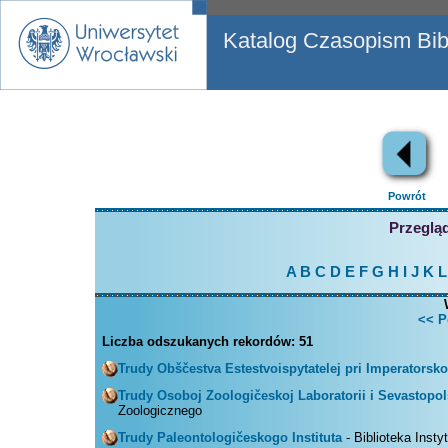
Katalog Czasopism Bibl
Powrót
Przegląd
A
B
C
D
E
F
G
H
I
J
K
L
<< P
Liczba odszukanych rekordów:
51
Trudy Obščestva Estestvoispytatelej pri Imperatorsk
Trudy Osoboj Zoologičeskoj Laboratorii i Sevastopol
Zoologicznego
Trudy Paleontologičeskogo Instituta
- Biblioteka Insty