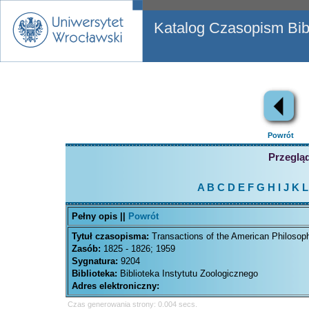
Katalog Czasopism Bibl
Powrót
Przegląd
A
B
C
D
E
F
G
H
I
J
K
L
Pełny opis ||
Powrót
Tytuł czasopisma:
Transactions of the American Philosoph
Zasób:
1825 - 1826; 1959
Sygnatura:
9204
Biblioteka:
Biblioteka Instytutu Zoologicznego
Adres elektroniczny:
Czas generowania strony: 0.004 secs.