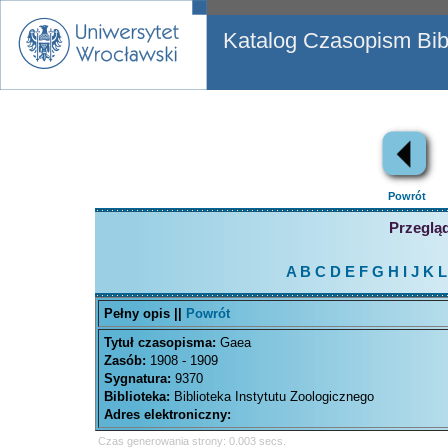
Katalog Czasopism Bibl
Powrót
Przegląd
A
B
C
D
E
F
G
H
I
J
K
L
Pełny opis ||
Powrót
Tytuł czasopisma:
Gaea
Zasób:
1908 - 1909
Sygnatura:
9370
Biblioteka:
Biblioteka Instytutu Zoologicznego
Adres elektroniczny:
Czas generowania strony: 0.003 secs.