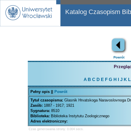
Katalog Czasopism Bibl
Powrót
Przegląd
A
B
C
D
E
F
G
H
I
J
K
L
Pełny opis ||
Powrót
Tytuł czasopisma:
Glasnik Hrvatskoga Naravoslovnoga Dr
Zasób:
1887 - 1917; 1921
Sygnatura:
8510
Biblioteka:
Biblioteka Instytutu Zoologicznego
Adres elektroniczny:
Czas generowania strony: 0.004 secs.