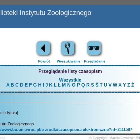
ioteki Instytutu Zoologicznego
Powrót
Wyszukiwanie
Przeglądanie
Przeglądanie listy czasopism
Wszystkie
A
B
C
D
E
F
G
H
I
J
K
L
Ł
M
N
O
P
Q
R
S
Ś
T
U
V
W
X
Y
Z
Ż
ie tytułu]
ytutu Zoologicznego
://www.bu.uni.wroc.pl/e-zrodla/czasopisma-elektroniczne?id=2111597
ecs.
© Copyright: Marcin Jaworski, B