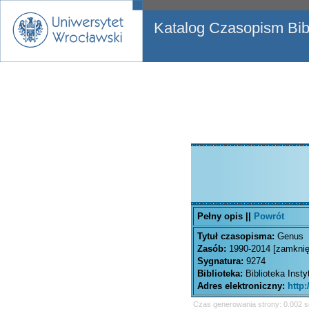
Katalog Czasopism Bibl
Pełny opis ||
Powrót
Tytuł czasopisma:
Genus
Zasób:
1990-2014 [zamknięc
Sygnatura:
9274
Biblioteka:
Biblioteka Inst
Adres elektroniczny:
http
Czas generowania strony: 0.002 s