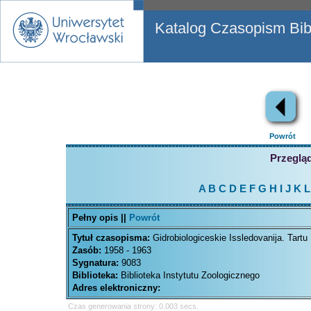
Katalog Czasopism Bibl
Powrót
Przegląd
A
B
C
D
E
F
G
H
I
J
K
L
Pełny opis ||
Powrót
Tytuł czasopisma:
Gidrobiologiceskie Issledovanija. Tartu
Zasób:
1958 - 1963
Sygnatura:
9083
Biblioteka:
Biblioteka Instytutu Zoologicznego
Adres elektroniczny:
Czas generowania strony: 0.003 secs.