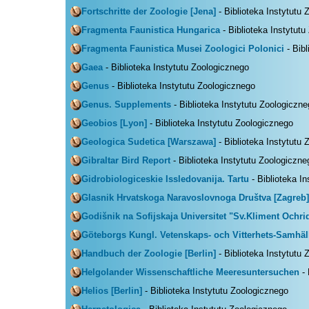
Fortschritte der Zoologie [Jena]
- Biblioteka Instytutu
Fragmenta Faunistica Hungarica
- Biblioteka Instytut
Fragmenta Faunistica Musei Zoologici Polonici
- Bibl
Gaea
- Biblioteka Instytutu Zoologicznego
Genus
- Biblioteka Instytutu Zoologicznego
Genus. Supplements
- Biblioteka Instytutu Zoologiczn
Geobios [Lyon]
- Biblioteka Instytutu Zoologicznego
Geologica Sudetica [Warszawa]
- Biblioteka Instytutu
Gibraltar Bird Report
- Biblioteka Instytutu Zoologiczne
Gidrobiologiceskie Issledovanija. Tartu
- Biblioteka I
Glasnik Hrvatskoga Naravoslovnoga Društva [Zagreb]
Godišnik na Sofijskaja Universitet "Sv.Kliment Ochri
Göteborgs Kungl. Vetenskaps- och Vitterhets-Samhäl
Handbuch der Zoologie [Berlin]
- Biblioteka Instytutu
Helgolander Wissenschaftliche Meeresuntersuchen
- 
Helios [Berlin]
- Biblioteka Instytutu Zoologicznego