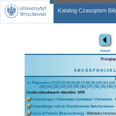
Katalog Czasopism Bibl
Powrót
Przegląd
A
B
C
D
E
F
G
H
I
J
K
L
<< Poprzednia
[1]
[2]
[3]
[4]
[5]
[6]
[7]
[8]
[9]
[10]
[11]
[12]
[30]
[31]
[32]
[33]
[34]
[35]
[36]
[37]
[38]
[39]
[40]
[
Liczba odszukanych rekordów:
1035
Forhandlinger i Videnskabs-Selskabet i Christiania
- 
Forhandlinger ved de Skandinaviske Naturforskeres
-
Forma et Functio [Braunschweig]
- Biblioteka Instytut