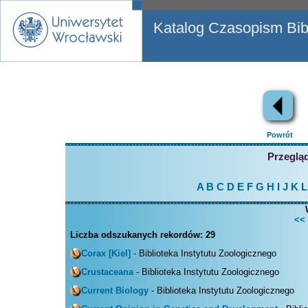
Katalog Czasopism Bibl
Powrót
Przegląd
A
B
C
D
E
F
G
H
I
J
K
L
<<
Liczba odszukanych rekordów:
29
Corax [Kiel]
- Biblioteka Instytutu Zoologicznego
Crustaceana
- Biblioteka Instytutu Zoologicznego
Current Biology
- Biblioteka Instytutu Zoologicznego