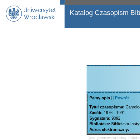
Katalog Czasopism Bibl
Pełny opis ||
Powrót
Tytuł czasopisma:
Caryolo
Zasób:
1976 - 1991
Sygnatura:
9092
Biblioteka:
Biblioteka Inst
Adres elektroniczny:
Czas generowania strony: 0.004 s