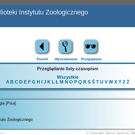
ioteki Instytutu Zoologicznego
Powrót
Wyszukiwanie
Przeglądanie
Przeglądanie listy czasopism
Wszystkie
A
B
C
D
E
F
G
H
I
J
K
L
Ł
M
N
O
P
Q
R
S
Ś
T
U
V
W
X
Y
Z
Ż
gia [Pisa]
ytutu Zoologicznego
ecs.
© Copyright: Marcin Jaworski, B