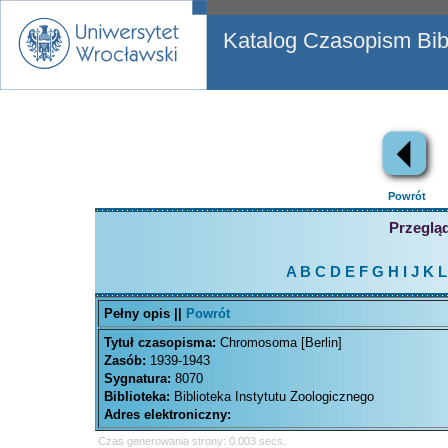
Katalog Czasopism Bibl
Powrót
Przegląd
A
B
C
D
E
F
G
H
I
J
K
L
Pełny opis ||
Powrót
Tytuł czasopisma:
Chromosoma [Berlin]
Zasób:
1939-1943
Sygnatura:
8070
Biblioteka:
Biblioteka Instytutu Zoologicznego
Adres elektroniczny:
Czas generowania strony: 0.003 secs.