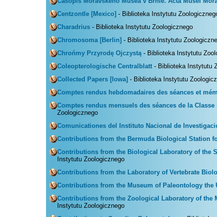
Casopis Moravskeho Musea v Brnie. Acta Musei Mor
Centzontle [Mexico]
- Biblioteka Instytutu Zoologiczneg
Charadrius
- Biblioteka Instytutu Zoologicznego
Chromosoma [Berlin]
- Biblioteka Instytutu Zoologiczn
Chrońmy Przyrodę Ojczystą
- Biblioteka Instytutu Zoo
Coleopterologische Centralblatt
- Biblioteka Instytutu
Collected Papers [Iowa]
- Biblioteka Instytutu Zoologic
Comptes rendus hebdomadaires des séances et mémoi
Comptes rendus mensuels des séances de la Classe 
Zoologicznego
Comunicationes del Instituto Nacional de Investigaci
Contributions from the Bermuda Biological Station f
Contributions from the Biological Laboratory of the 
Instytutu Zoologicznego
Contributions from the Laboratory of Vertebrate Biol
Contributions from the Museum of Paleontology the 
Contributions from the Zoological Laboratory of th
Instytutu Zoologicznego