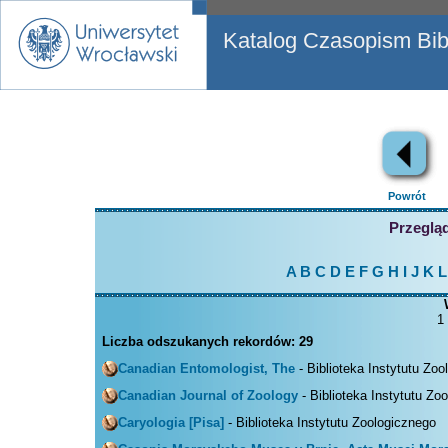
Katalog Czasopism Bibl
Powrót
Przegląd
A
B
C
D
E
F
G
H
I
J
K
L
1
Liczba odszukanych rekordów:
29
Canadian Entomologist, The
- Biblioteka Instytutu Zo
Canadian Journal of Zoology
- Biblioteka Instytutu Zo
Caryologia [Pisa]
- Biblioteka Instytutu Zoologicznego