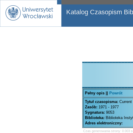
Katalog Czasopism Bibl
Pełny opis ||
Powrót
Tytuł czasopisma:
Current
Zasób:
1971 - 1977
Sygnatura:
9053
Biblioteka:
Biblioteka Inst
Adres elektroniczny:
Czas generowania strony: 0.003 s