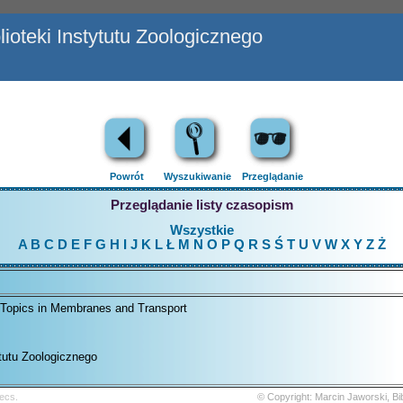
ioteki Instytutu Zoologicznego
Powrót
Wyszukiwanie
Przeglądanie
Przeglądanie listy czasopism
Wszystkie
A
B
C
D
E
F
G
H
I
J
K
L
Ł
M
N
O
P
Q
R
S
Ś
T
U
V
W
X
Y
Z
Ż
 Topics in Membranes and Transport
ytutu Zoologicznego
ecs.
© Copyright: Marcin Jaworski, B