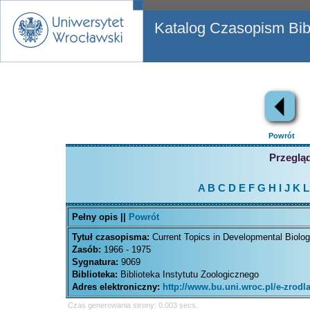
Katalog Czasopism Bibl
Powrót
Przegląd
A
B
C
D
E
F
G
H
I
J
K
L
Pełny opis ||
Powrót
Tytuł czasopisma:
Current Topics in Developmental Biolo
Zasób:
1966 - 1975
Sygnatura:
9069
Biblioteka:
Biblioteka Instytutu Zoologicznego
Adres elektroniczny:
http://www.bu.uni.wroc.pl/e-zrod
Czas generowania strony: 0.003 secs.