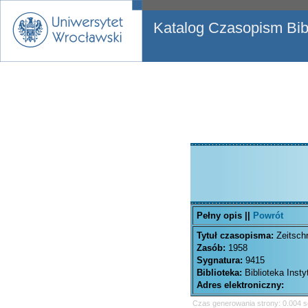
Katalog Czasopism Bibl
Pełny opis ||
Powrót
Tytuł czasopisma:
Zeitsch
Zasób:
1958
Sygnatura:
9415
Biblioteka:
Biblioteka Inst
Adres elektroniczny:
Czas generowania strony: 0.004 s