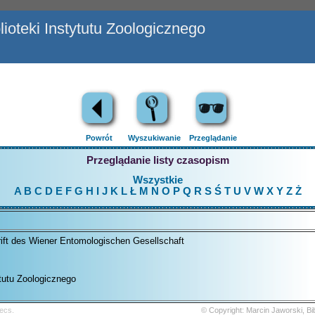
ioteki Instytutu Zoologicznego
Powrót
Wyszukiwanie
Przeglądanie
Przeglądanie listy czasopism
Wszystkie
A
B
C
D
E
F
G
H
I
J
K
L
Ł
M
N
O
P
Q
R
S
Ś
T
U
V
W
X
Y
Z
Ż
rift des Wiener Entomologischen Gesellschaft
ytutu Zoologicznego
ecs.
© Copyright: Marcin Jaworski, B