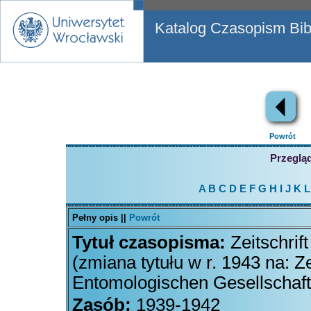
Katalog Czasopism Bibl
Powrót
Przegląd
A
B
C
D
E
F
G
H
I
J
K
L
Pełny opis ||
Powrót
Tytuł czasopisma:
Zeitschri
(zmiana tytułu w r. 1943 na: Z
Entomologischen Gesellschaft
Zasób:
1939-1942