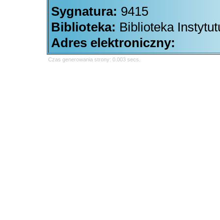
Sygnatura:
9415
Biblioteka:
Biblioteka Instytu
Adres elektroniczny:
Czas generowania strony: 0.003 secs.