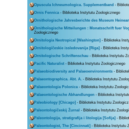
Opuscula Ichneumologica. Supplementband
- Bibliot
Ornis Fennica
- Biblioteka Instytutu Zoologicznego
Ornithologische Jahresberichte des Museum Heine
Ornithologische Mitteilungen : Monatsschrift fuer V
Zoologicznego
Ornitologia Neotropical [Washington]
- Biblioteka Ins
Ornitologičeskie issledovanija [Riga]
- Biblioteka Inst
Ornitologische Schriftenschau
- Biblioteka Instytutu 
Pacific Naturalist
- Biblioteka Instytutu Zoologicznego
Palaeobiodiversity and Palaeoenvironments
- Bibliot
Palaeontographica. Abt. A.
- Biblioteka Instytutu Zool
Palaeontologia Polonica
- Biblioteka Instytutu Zoologi
Palaeontologische Abhandlungen
- Biblioteka Instytu
Paleobiology [Chicago]
- Biblioteka Instytutu Zoologic
Paleontologičeskij Žurnal
- Biblioteka Instytutu Zoolog
Paleontologija, stratigrafija i litologija [Sofija]
- Bibli
Paleontologist, The [Cincinnati]
- Biblioteka Instytutu