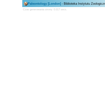
Paleontology [London]
- Biblioteka Instytutu Zoologic
Czas generowania strony: 0.017 secs.