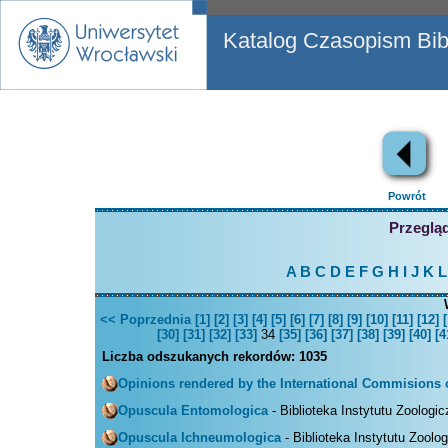
Katalog Czasopism Bibl
Powrót
Przegląd
A
B
C
D
E
F
G
H
I
J
K
L
<< Poprzednia
[1]
[2]
[3]
[4]
[5]
[6]
[7]
[8]
[9]
[10]
[11]
[12]
[
[30]
[31]
[32]
[33]
34
[35]
[36]
[37]
[38]
[39]
[40]
[4
Liczba odszukanych rekordów:
1035
Opinions rendered by the International Commisions
Opuscula Entomologica
- Biblioteka Instytutu Zoologi
Opuscula Ichneumologica
- Biblioteka Instytutu Zoolo