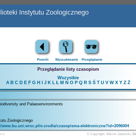
ioteki Instytutu Zoologicznego
Powrót
Wyszukiwanie
Przeglądanie
Przeglądanie listy czasopism
Wszystkie
A
B
C
D
E
F
G
H
I
J
K
L
Ł
M
N
O
P
Q
R
S
Ś
T
U
V
W
X
Y
Z
Ż
iodiversity and Palaeoenvironments
ytutu Zoologicznego
://www.bu.uni.wroc.pl/e-zrodla/czasopisma-elektroniczne?id=2096004
ecs.
© Copyright: Marcin Jaworski, B