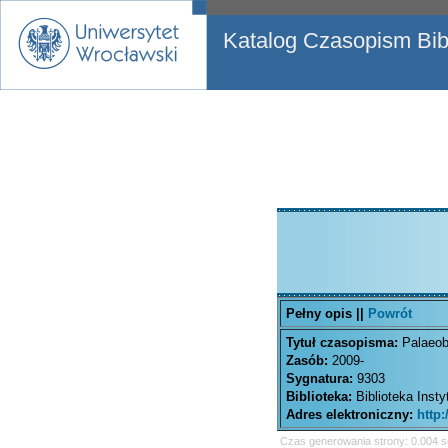
Katalog Czasopism Bibl
Pełny opis ||
Powrót
Tytuł czasopisma:
Palaeob
Zasób:
2009-
Sygnatura:
9303
Biblioteka:
Biblioteka Inst
Adres elektroniczny:
http
Czas generowania strony: 0.004 s