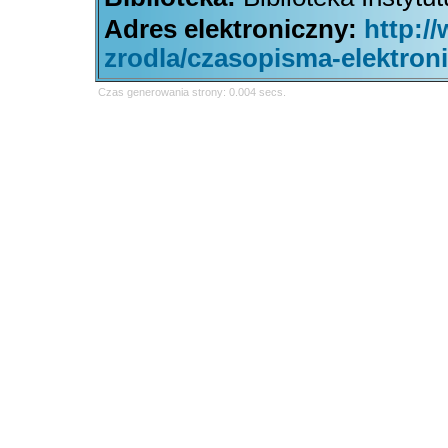
Adres elektroniczny:
http:/
zrodla/czasopisma-elektron
Czas generowania strony: 0.004 secs.