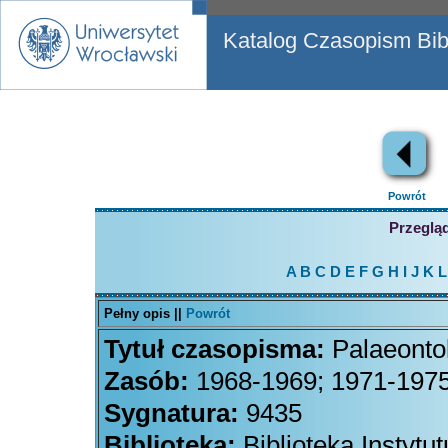
Katalog Czasopism Bibl
Powrót
Przegląd
A
B
C
D
E
F
G
H
I
J
K
L
Pełny opis ||
Powrót
Tytuł czasopisma:
Palaeonto
Zasób:
1968-1969; 1971-1975
Sygnatura:
9435
Biblioteka:
Biblioteka Instytu